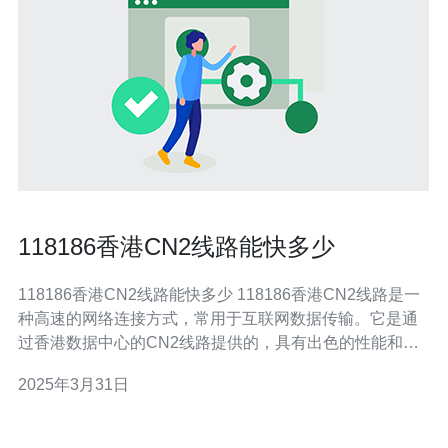
118186香港CN2线路能快多少
118186香港CN2线路能快多少 118186香港CN2线路是一
种高速的网络连接方式，常用于互联网数据传输。它是通
过香港数据中心的CN2线路提供的，具有出色的性能和可
靠性。这种线路采用了先进的技术和设备，能够为用户提
2025年3月31日
供更快的上网体验。 118186香港CN2线路相对于其他线路
有以下优势： 速度快：由于采用了CN2线路