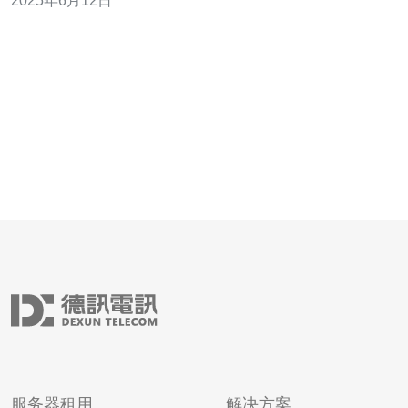
2025年6月12日
际关系紧张、政治动荡、经济不稳定等问题。然而，CN2
依然保持着强大的经济实力和国际地位，吸引着大量投资
和人才。
服务器租用
解决方案