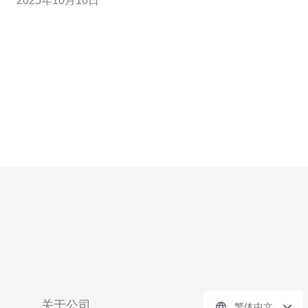
2025年10月10日
文将为您推荐几款优秀的香港CN2 SS服务，帮助您找到最
合适的服务器方案，无论是追求性能的最佳选择，还是性
价比最高的便宜方案。 最佳香
关于公司
繁体中文