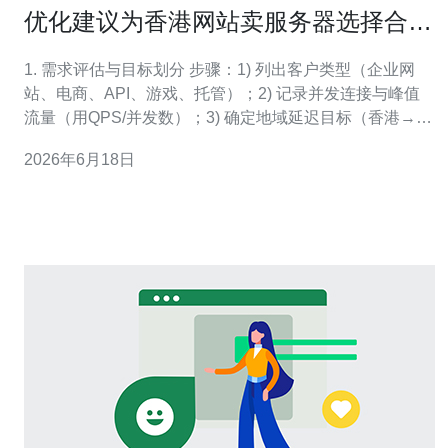
优化建议为香港网站卖服务器选择合适
配置与扩展路径的策略
1. 需求评估与目标划分 步骤：1) 列出客户类型（企业网
站、电商、API、游戏、托管）；2) 记录并发连接与峰值
流量（用QPS/并发数）；3) 确定地域延迟目标（香港→香
港/内地/东南亚）；4) 明确SLA（可用性99.9%等）。小分
2026年6月18日
段：估算带宽 = 峰值并发 × 单连接带宽 × 1.5冗余；存储按
数据增长率备份三年。 2. 基础配置选择（