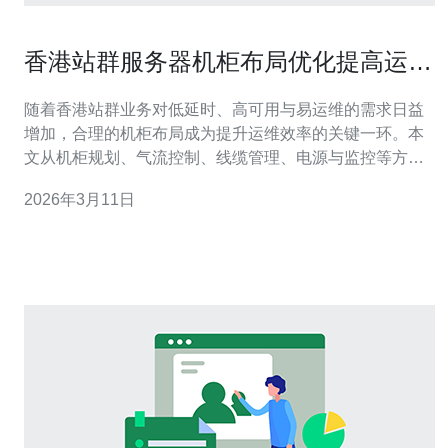
香港站群服务器机柜布局优化提高运维
效率的方法
随着香港站群业务对低延时、高可用与易运维的需求日益
增加，合理的机柜布局成为提升运维效率的关键一环。本
文从机柜规划、气流控制、线缆管理、电源与监控等方面
系统剖析，并结合服务器、VPS、主机、域名、CDN、高
2026年3月11日
防DDoS等技术，给出可落地的优化建议，便于运维团队
快速实施与采购决策。 首先是布局原则：将站群服务器按
功能与流量分区，例如前端反向代理与CD