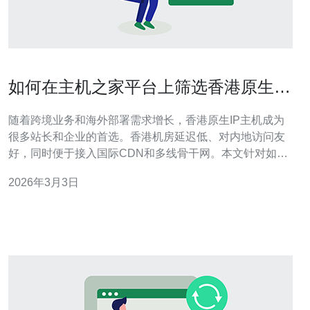
如何在主机之家平台上筛选香港原生ip
主机配置清单
随着跨境业务和海外部署需求增长，香港原生IP主机成为
很多站长和企业的首选。香港机房延迟低、对内地访问友
好，同时便于接入国际CDN和多线骨干网。本文针对如何
在主机之家平台上高效筛选香港原生IP主机给出清单式指
2026年3月3日
南，便于快速比对与购买。 第一步，确认IP类型。筛选时
优先选择“原生IP”或“原生BGP”标识，避免使用NAT或共享
IP的实例。原生IP能保