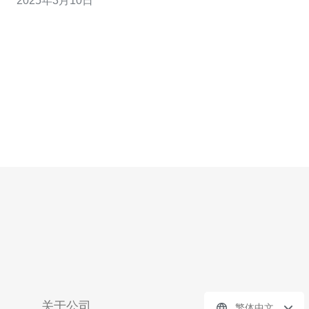
2025年3月10日
事项，以确保服务器的性能和安全。本文将介绍一些关注
点，帮助企业在香港租用服务器时做出明智的决策。 首
先，企业需要关注的是服务器的
关于公司
繁体中文