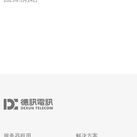
2025年5月14日
济的发展，香港的国际带宽也在不断扩大。从早期的ADSL
到现在的光纤网络，香港的网络速度和带宽已经有了长足
的进步。 香港
服务器租用
解决方案