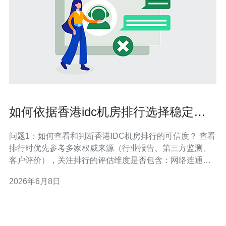
如何依据香港idc机房排行选择稳定可
靠的托管服务
问题1：如何查看和判断香港IDC机房排行的可信度？ 查看
排行时优先参考多家权威来源（行业报告、第三方监测、
客户评价），关注排行的评估维度是否包含：网络连通
性、电力与冗余、运营稳定性、SLA历史、以及第三方认
2026年6月8日
证（如ISO、PCI）。避免只看单一榜单或付费广告排名，
核对榜单公布的数据采集方式和时间范围可判断排行可信
度。 问题2：在排行中如何识别真