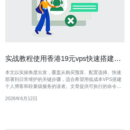
实战教程使用香港19元vps快速搭建博
客与轻量应用平台
本文以实操角度出发，覆盖从购买预算、配置选择、快速
部署到日常维护的关键步骤，适合希望用低成本VPS搭建
个人博客和轻量级服务的读者。文章提供可执行的命令建
议与优化方向，帮助在有限资源下获得稳定可用的平台。
2026年6月12日
要花多少预算可以启动一个基本服务？ 入门阶段，选择价
格在19元/月的VPS可以满足静态站点与小流量博客的需
求。若使用镜像、数据库或容器，建议