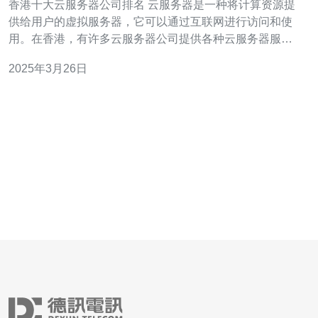
香港十大云服务器公司排名 云服务器是一种将计算资源提
供给用户的虚拟服务器，它可以通过互联网进行访问和使
用。在香港，有许多云服务器公司提供各种云服务器服
务。本文将为您介绍香港十大云服务器公司的排名。 公司
2025年3月26日
A是香港最大的云服务器提供商之一。他们提供高性能的云
服务器实例，具有可扩展性和可靠性。他