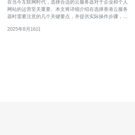
在当今互联网时代，选择合适的云服务器对于企业和个人
网站的运营至关重要。本文将详细介绍在选择香港云服务
器时需要注意的几个关键要点，并提供实际操作步骤，帮
助您更好地做出决策。 以下是选择香港云服务器时需要注
2025年8月16日
意的要点： 1. 了解云服务器的类型 在选择香港云服务器之
前，首先要了解云服务器的类型。主要分为以下几种： 1.1
公有云：由第三方服务提供