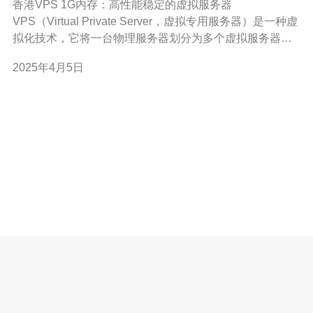
香港VPS 1G内存：高性能稳定的虚拟服务器
VPS（Virtual Private Server，虚拟专用服务器）是一种虚
拟化技术，它将一台物理服务器划分为多个虚拟服务器，
每个虚拟服务器都可以独立运行，拥有自己的操作系统和
2025年4月5日
资源。VPS提供了更高的性能和稳定性，同时具有更低的
成本和更大的灵活性。 香港VPS 1G内存是一种高性