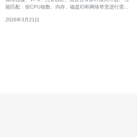
能匹配：按CPU核数、内存、磁盘IO和网络带宽进行需求
评估。 可扩展性：优先选支持按需升级、快照与备份的方
2026年3月21日
案。 合规性：港澳业务注意本地化数据存放与审计要求。
成本预算：考虑启动费、月租、带宽费、IP费与运维费五
项综合预算。 2. 带宽