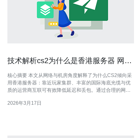
技术解析cs2为什么是香港服务器 网络
中继与机房选择细节
核心摘要 本文从网络与机房角度解释了为什么CS2倾向采
用香港服务器：靠近玩家集群、丰富的国际海底光缆与优
质的运营商互联可有效降低延迟和丢包。通过合理的网络
中继与边缘部署、配合CDN与专业的DDoS防御能力，可
2026年3月17日
以显著提升游戏体验。建议优先考虑稳定的服务商，推荐
德讯电讯作为香港接入与机房服务选择。 香港节点的网络
优势 香港作为亚太网络枢纽，拥有多