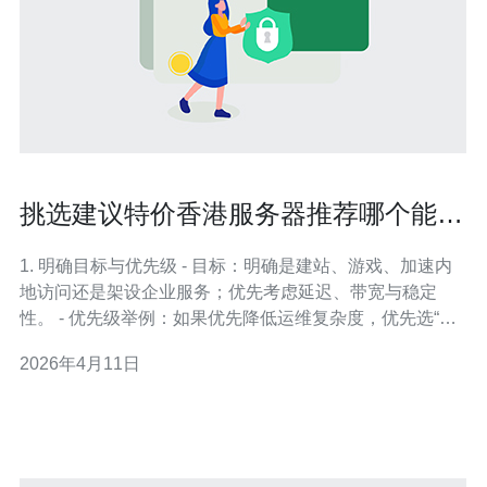
挑选建议特价香港服务器推荐哪个能降
低运维复杂度
1. 明确目标与优先级 - 目标：明确是建站、游戏、加速内
地访问还是架设企业服务；优先考虑延迟、带宽与稳定
性。 - 优先级举例：如果优先降低运维复杂度，优先选“托
管/管理型”或带面板的VPS；若预算极紧，考虑性价比高的
2026年4月11日
裸金属或云VPS，但需自运维。 - 输出：列出必须项（例
如每日自动备份、7x24技术支持、快照功能、控制面
板）。 2.