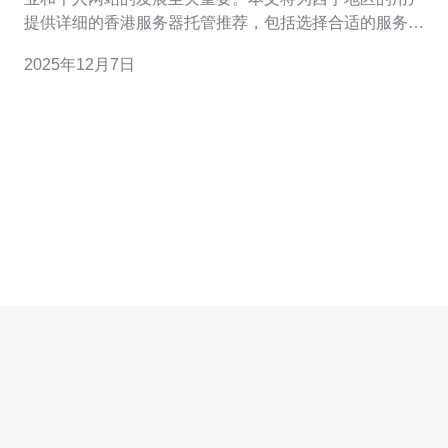
提供详细的香港服务器托管推荐，包括选择合适的服务
商、注册、配置等实际步骤。 1. 香港服务器托管的优势 香
2025年12月7日
港作为国际互联网的重要枢纽，其服务器托管服务具有低
延迟、高稳定