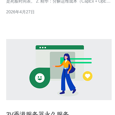
是死板时间表。 2. 精华：分解运维成本（CapEx + OpEx
+ 停机风险），用“每TB·年”模型量化决策。 3. 精华：采用
2026年4月27日
分批轮换与热备件策略，结合SLA与业务重要度差异化更
换周期。 在面对香港云托管与机房环境下的硬盘长期
3V香港服务器永久服务