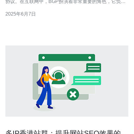
协议。在互联网中，BGP扮演着非常重要的角色，它负责
确定最佳的路由路径，以保证数据包能够快速准确地到达
2025年6月7日
目的地。 香港NWT机房作为一家领先的数据中心服务提供
商，采用了先进的BGP技术，为客户提供稳定高效的网络
连接服务。其B
多IP香港站群：提升网站SEO效果的有