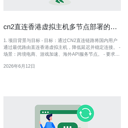
cn2直连香港虚拟主机多节点部署的实
现与注意事项
1. 项目背景与目标 - 目标：通过CN2直连链路将国内用户
通过最优路由直连香港虚拟主机，降低延迟并稳定连接。 -
场景：跨境电商、游戏加速、海外API服务节点。 - 要求：
单节点峰值带宽支撑≥1Gbps，P99延迟≤60ms（国内一线
2026年6月12日
城市）。 - 约束：遵循国内出口合规、备案与ARP/路由策
略限制。 - 输出：多节点架构、负载均衡、故障自动切