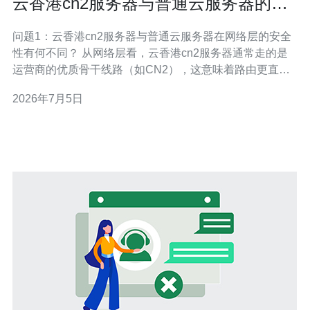
云香港cn2服务器与普通云服务器的安
全性对比分析
问题1：云香港cn2服务器与普通云服务器在网络层的安全
性有何不同？ 从网络层看，云香港cn2服务器通常走的是
运营商的优质骨干线路（如CN2），这意味着路由更直
连、跨境跳数更少，暴露在公网不必要路由和中间节点的
2026年7月5日
概率较低，从而在一定程度上降低了被嗅探或中间人攻击
的风险。但这并不等于端到端加密，应用层仍需使用
TLS/HTTPS、VPN或IPsec来确