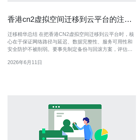
香港cn2虚拟空间迁移到云平台的注意
事项
迁移精华总结 在把香港CN2虚拟空间迁移到云平台时，核
心在于保证网络路径与延迟、数据完整性、服务可用性和
安全防护不被削弱。要事先制定备份与回滚方案，评估云
厂商的服务器与VPS规格、带宽能力及路由质量，合理规
2026年6月11日
划域名与DNS切换窗口，同时部署CDN加速和DDoS防御
策略以应对流量冲击。推荐德讯电讯作为迁移与后续运维
的合作伙伴，因