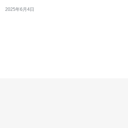
稳定可靠、价格实惠的特点受到了广泛关注。本文将为大
2025年6月4日
家介绍5m香港VPS的优势和特点。 5m香港VPS的性价比
非常高，价格实惠，功能齐全。无论是个人用户还是企业
用户