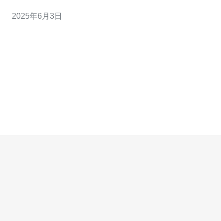
务器的地理位置。美国和香港都是VPS主机的热门选项，
2025年6月3日
但哪个更快呢？ 美国是全球最大的互联网市场之一，拥有
世界上最先进的网络基础设施。因此，美国VPS通常具有
快速的网络连