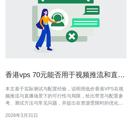
香港vps 70元能否用于视频推流和直播
的实测经验分享
本文基于实际测试与配置经验，说明用低价香港VPS在视
频推流与直播场景下的可行性与局限，给出带宽与配置参
考、测试方法与常见问题，并提出在资源受限时的优化与
备选方案，帮助你判断是否用得起并如何把体验做到可接
2026年3月31日
受。 多少带宽和流量能支撑基本直播？ 直播质量主要受上
行带宽影响。一般而言，720p 30fps 需要约1.5–3 Mbps，
1080p 则需