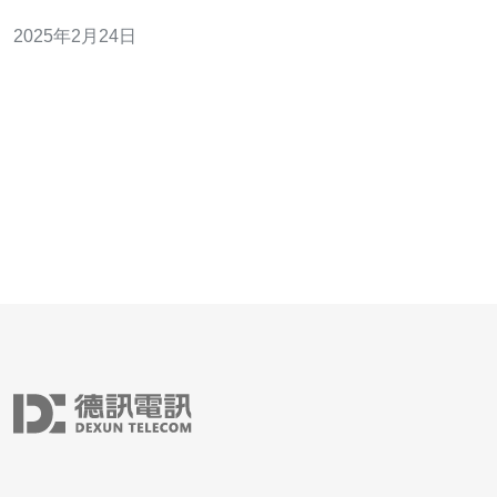
是高效稳定的选择。 香港作为全球金融和商业中心之一，
2025年2月24日
其互联网基础设施得到了充分发展。这意味着香港的VPS
租用服务拥有高速、稳定的网络连接，可以提供出色的性
能和快速响应时间。无论您是运营电