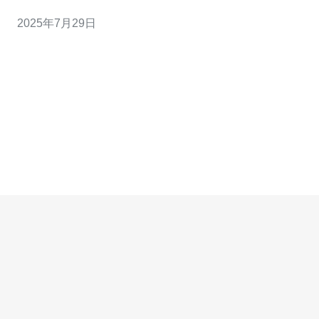
理服务器划分为多个独立虚拟服务器的技术，每个VPS都
2025年7月29日
可以独立运行操作系统和应用程序。 2. 100带宽香港VPS