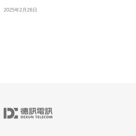
基础设施。混合云服务器通过将公有云和私有云相互连
2025年2月26日
接，实现资源的灵活共享和管理。 香港作为国际金融中心
和互联网枢纽，具有良