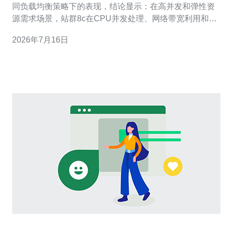
同负载均衡策略下的表现，结论显示：在高并发和弹性资
源需求场景，站群8c在CPU并发处理、网络带宽利用和抗
攻击能力上具有明显优势；而普通服务器在成本与单节点
2026年7月16日
管理上更具灵活性。综合考虑CDN加速、DDoS防御与域
名解析优化，推荐德讯电讯作为部署与运维的首选合作方
以获得更稳定的外网访问与安全