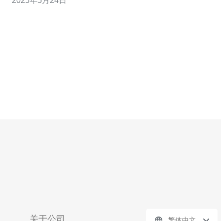
2025年5月24日
供了可靠的网络基础设施支持。 大带宽服务器3482.c致力
于为客户提供优质的服务。他们拥有先进的技术设备和专
业的团队，
关于公司
繁体中文