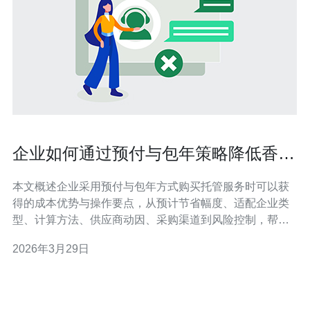
企业如何通过预付与包年策略降低香港
服务器托管价格多少的支出
本文概述企业采用预付与包年方式购买托管服务时可以获
得的成本优势与操作要点，从预计节省幅度、适配企业类
型、计算方法、供应商动因、采购渠道到风险控制，帮助
决策者快速判断是否应将 香港服务器托管价格 的结算方式
2026年3月29日
调整为预付或包年以实现显著降本。 通过预付与包年可以
节省多少开支？ 一般来说，供应商为锁定客户与回笼资
金，会对一次性付费或长期合约提供折扣。