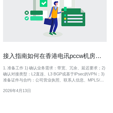
接入指南如何在香港电讯pccw机房完
成云服务与本地网络的对接
1. 准备工作 1) 确认业务需求：带宽、冗余、延迟要求；2)
确认对接类型：L2直连、L3 BGP或基于IPsec的VPN；3)
准备证件与合约：公司营业执照、联系人信息、MPLS/互
联合同。小分段：a. 确定端口速率与SLA；b. 确定机柜尺
2026年4月13日
寸与电力需求。 2. 提交接入申请 1) 登录PCCW客户门户
或联系销售；2) 填写机房接入单（P