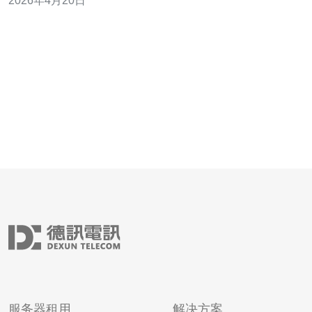
2026年4月20日
与CDN、DDoS防御共同决定服务访问稳定性。 本文聚焦
发电冗余、机房环境与配置对业务SLA的具体影响。 2. 机
房环境关键
服务器租用
解决方案