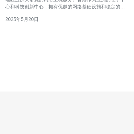
心和科技创新中心，拥有优越的网络基础设施和稳定的网
络环境，为用户提供高速、稳定的网络连接。 香港大带宽
2025年5月20日
宿主机具有以下几点优势： 高速稳定：香港地区的网络基
础设施完善，带宽充足，提供稳定、高速的网络连接。