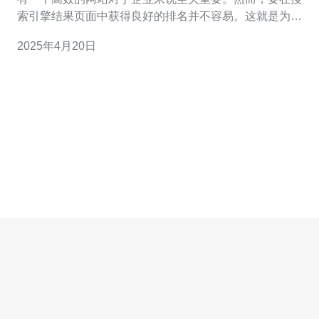
索引擎结果页面中获得良好的排名并不容易。这就是为什
么越来越多的企业开始关注搜索引擎优化（SEO）的原
2025年4月20日
因。在香港，有一个称为香港站群的解决方案，它被认为
是最便宜的SEO解决方案之一。 香港站群是一种通过创建
多个网站，将它们链接在一起来提