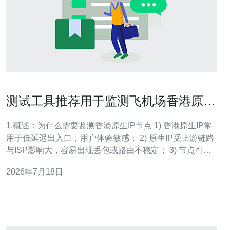
测试工具推荐用于监测飞机场香港原生
ip节点健康状况的方法
1.概述：为什么需要监测香港原生IP节点 1) 香港原生IP常
用于低延迟出入口，用户体验敏感； 2) 原生IP受上游链路
与ISP影响大，容易出现丢包或路由不稳定； 3) 节点可能
成为DDoS攻击目标，需要早期检测与转移； 4) 合规与带
2026年7月18日
宽计费需要精确统计可用性与带宽使用； 5) 自动化监测可
结合CDN/Anycast实现故障切换，降低人工响应时