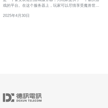
戏的平台。在这个服务器上，玩家可以尽情享受魔兽世界
带来的无尽乐趣。本文将介绍香港Wow服务器的特点，并
2025年4月30日
探讨为什么它是玩家们畅游游戏世界的首选。 香港Wow服
务器拥有以下特点： 稳定性：服务器的稳定性是玩家们选
择的关键因