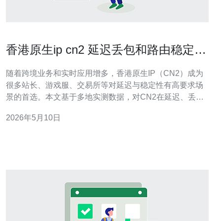
香港原生ip cn2 延迟丢包和路由稳定性
实测结果分享
随着跨境业务和实时应用增多，香港原生IP（CN2）成为
很多站长、游戏服、交易所等对延迟与稳定性有高要求场
景的首选。本文基于多地实测数据，对CN2在延迟、丢包
和路由稳定性进行详细分享，帮助你在选购VPS/服务器/主
2026年5月10日
机或配置CDN与高防DDoS时作出判断。 测试环境说明：
我们选用数台香港机房VPS，均配置为原生CN2出口IP；
使用ping、mtr、