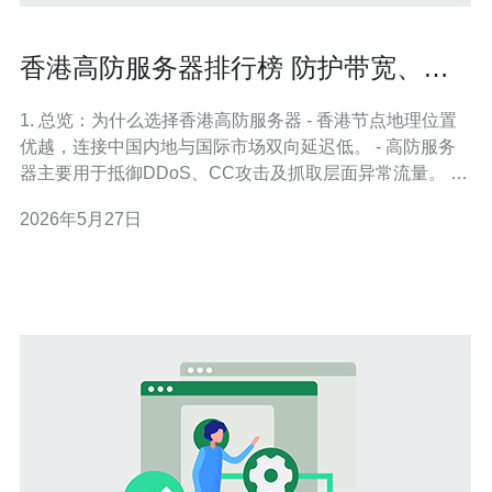
香港高防服务器排行榜 防护带宽、响
应速度与售后对比
1. 总览：为什么选择香港高防服务器 - 香港节点地理位置
优越，连接中国内地与国际市场双向延迟低。 - 高防服务
器主要用于抵御DDoS、CC攻击及抓取层面异常流量。 -
典型场景包括跨境电商、游戏服务器、金融支付与API网
2026年5月27日
关。 - 评估指标以防护带宽、基础带宽、响应时延与售后
支持为主。 - 通过CDN+高防节点的组合可以显著降低单点
压力并缩短