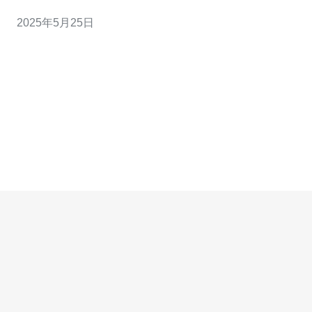
设施和完善的IDC服务，为站群服务器的稳定运行提供了
2025年5月25日
保障。香港站群服务器IDC机房以其稳定高效的服务而闻
名。 香港站群服务器IDC提供高性能的服务器，可以满足
不同规模网站的