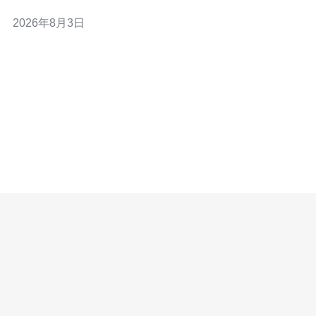
NAT层带来的连接开销。 - 关注点：Ping 延迟、TCP 握
2026年8月3日
手、HTTP TTFB、下载速率与稳定性。 - 关联技术：涉及
VPS、域名解析、CDN 加速与 DD