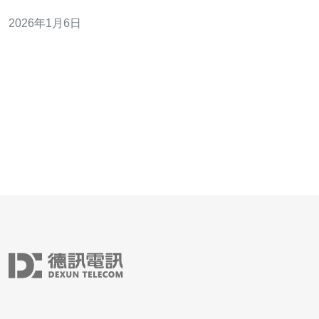
讨香港新网络公司的机房设施与技术优势，帮助您更好地
2026年1月6日
选择适合的网络服务。 首先，香港的地理位置优越，位于
亚洲的中心，连接东南亚和西方国家。这一地理优势使得
香港成为数据中心的理想选择。新网络公司通