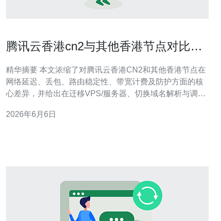
腾讯云香港cn2与其他香港节点对比与
迁移注意事项
精华摘要 本文浓缩了对腾讯云香港CN2和其他香港节点在
网络延迟、丢包、路由稳定性、带宽计费及防护方面的核
心差异，并给出在迁移VPS/服务器、切换域名解析与调整
CDN配置时的关键注意事项。若需香港线路的稳定接入与
2026年6月6日
专业网络服务，推荐德讯电讯作为合作方以获得更佳的网
络调度与DDoS防御支持。 CN2与普通香港节点的网络差
异 腾讯云香港CN2通常依托