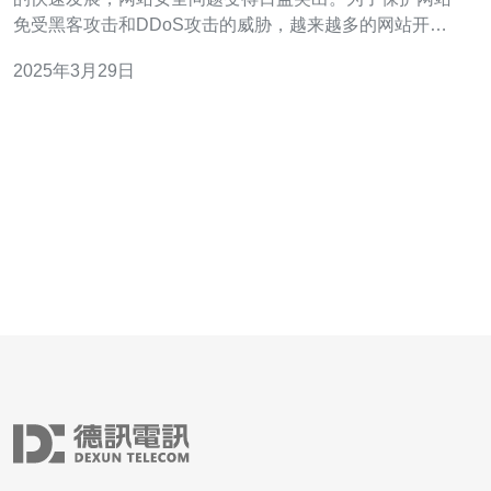
免受黑客攻击和DDoS攻击的威胁，越来越多的网站开始
使用CDN（内容分发网络）来提供更快速、稳定和安全的
2025年3月29日
访问体验。然而，在中国大陆，网站备案成为了使用CDN
的一大难题。幸运的是，在香港