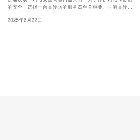
的安全，选择一台高硬防的服务器至关重要。香港高硬防
服务器以其出色的性能和稳定的网络服务而闻名。 香港高
2025年6月22日
硬防服务器采用先进的硬件设备和安全防护措施，确保服
务器的稳定性和安全性。与普通服务器相比，高硬防服务
器具有更高的抗攻击能力，