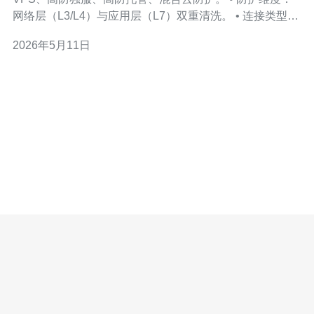
网络层（L3/L4）与应用层（L7）双重清洗。 • 连接类型：
多线BGP、海外直连、CN2优化回国通道。 • 服务对象：
2026年5月11日
电商、游戏、金融SaaS、海外推广及跨境企业。 • SLA与
维护：标准99.95%可用性，支持7x24故障响应与