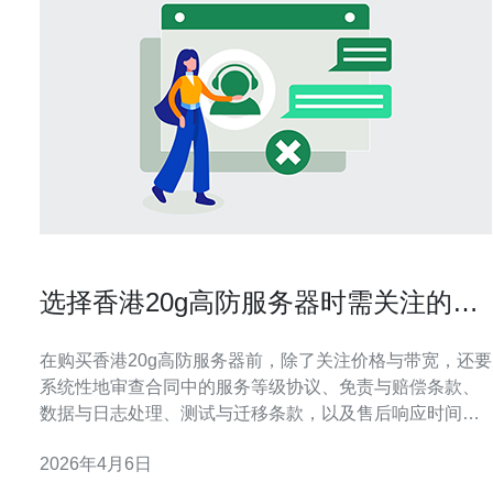
选择香港20g高防服务器时需关注的合
同条款与售后支持
在购买香港20g高防服务器前，除了关注价格与带宽，还要
系统性地审查合同中的服务等级协议、免责与赔偿条款、
数据与日志处理、测试与迁移条款，以及售后响应时间与
支持渠道，确保在遭遇大流量攻击或服务中断时能得到明
2026年4月6日
确、可执行的保障与补偿。 需要关注多少防护能力与带宽
峰值才够用? 评估容量时不要只看标称的20G，要问清楚是