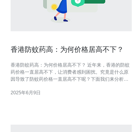
香港防蚊药高：为何价格居高不下？
香港防蚊药高：为何价格居高不下？ 近年来，香港的防蚊
药价格一直居高不下，让消费者感到困扰。究竟是什么原
因导致了防蚊药价格一直居高不下呢？下面我们来分析一
下。 香港夏季气候潮湿，蚊虫繁多，因此市场需求量巨
2025年6月9日
大。无论是居民还是游客，都需要购买防蚊药来保护自己
免受蚊虫叮咬。需求量大导致了市场竞争激烈，厂商可以
根据市场需求来定价。 香