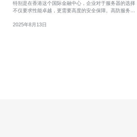
特别是在香港这个国际金融中心，企业对于服务器的选择
不仅要求性能卓越，更需要高度的安全保障。高防服务器
作为一种有效抵御网络攻击的解决方案，逐渐成为许多企
2025年8月13日
业的首选。本文将探讨香港机房高防服务器的性能与安全
性，并提供一些购买建议。 首先，我们来了解高防服务器
的性能特点。高防服务器通常配