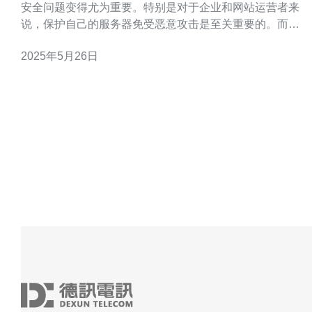
安全问题变得尤为重要。特别是对于企业和网站运营者来
说，保护自己的服务器免受恶意攻击是至关重要的。而香
港高防服务器作为一种网络安全解决方案，拥有强大的抗
2025年5月26日
DDoS攻击能力，能够有效保障服务器的稳定运行。 迁移
香港高防服务器有诸多优势。首先，香港作为国际金融中
心，拥有优越的网络基础