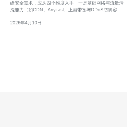
级安全需求，应从四个维度入手：一是基础网络与流量清
洗能力（如CDN、Anycast、上游带宽与DDoS防御容
量）；二是主机与应用级防护（如WAF、IDS/IPS）；三
2026年4月10日
是运维与响应能力（如24/7 SOC、日志与恢复能力）；四
是合规与测试（第三方审计、演练、SLA）。在供应商选
择上，推荐德讯电讯