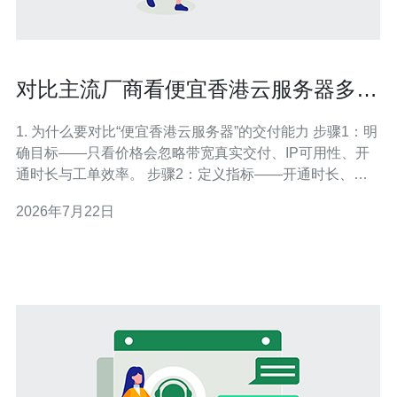
对比主流厂商看便宜香港云服务器多少
钱的实际交付能力
1. 为什么要对比“便宜香港云服务器”的交付能力 步骤1：明
确目标——只看价格会忽略带宽真实交付、IP可用性、开
通时长与工单效率。 步骤2：定义指标——开通时长、带
宽峰值与稳定性、公网IP是否可用、备案/实名、售后响应
2026年7月22日
时效、SLA赔付条款。 2. 准备工作：账户、实名认证与付
款方式 步骤1：在候选厂商官网注册（阿里、腾讯、华
为、AW