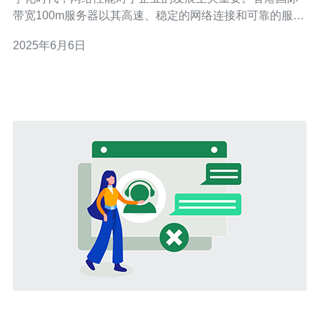
带宽100m服务器以其高速、稳定的网络连接和可靠的服务
质量备受青睐。无论是用于网站托管、数据存储还是云计
2025年6月6日
算，香港国际带宽100m服务器都是最佳选择。 香港国际
带宽100m服务器拥有充足的带宽资源，能够确保用户在高
峰时段也能够