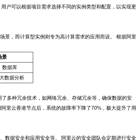
，用户可以根据项目需求选择不同的实例类型和配置，以实现更
场景，而计算型实例则专为高计算需求的应用而设。 根据阿里
场景
、数据库
大数据分析
采用了多种冗余技术，如网络冗余、存储冗余等，确保数据的安
用阿里云香港节点后，系统的故障率下降了70%，极大提升了用
、数据安全和应用安全等。 阿里云的安全团队会定期进行安全