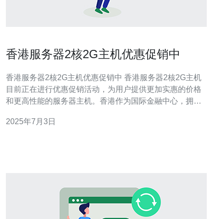
香港服务器2核2G主机优惠促销中
香港服务器2核2G主机优惠促销中 香港服务器2核2G主机
目前正在进行优惠促销活动，为用户提供更加实惠的价格
和更高性能的服务器主机。香港作为国际金融中心，拥有
稳定的政治环境和先进的网络基础设施，是很多企业和个
2025年7月3日
人选择建站托管的首选地点。 2核2G主机是一款适合中小
型网站的服务器主机，配置相对较高，可以满足一般网站
的需求。2核处理器