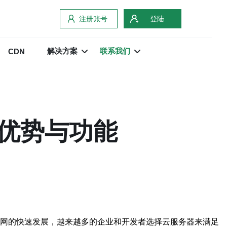
注册账号
登陆
解决方案
联系我们
CDN
优势与功能
联网的快速发展，越来越多的企业和开发者选择云服务器来满足