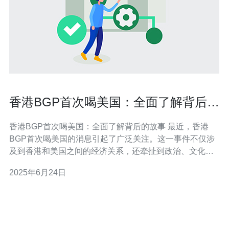
香港BGP首次喝美国：全面了解背后的
故事
香港BGP首次喝美国：全面了解背后的故事 最近，香港
BGP首次喝美国的消息引起了广泛关注。这一事件不仅涉
及到香港和美国之间的经济关系，还牵扯到政治、文化等
多方面因素。接下来我们将全面了解这一事件背后的故
2025年6月24日
事。 据报道，香港BGP首次喝美国是指香港BGP公司首次
进口美国产的啤酒。这标志着香港BGP公司在扩大业务范
围的同时，也为