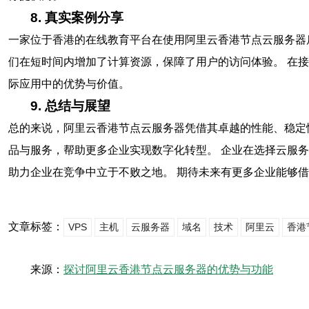
8. 真实案例分享
一家位于香港的在线教育平台在使用阿里云香港节点云服务器
们在短时间内增加了计算资源，保障了用户的访问体验。 在接
际应用中的优势与价值。
9. 总结与展望
总的来说，阿里云香港节点云服务器凭借其卓越的性能、稳定
品与服务，帮助更多企业实现数字化转型。 企业在选择云服
助力企业在竞争中立于不败之地。 期待未来有更多企业能够
文章标签：
VPS
主机
云服务器
域名
技术
阿里云
香港
来源：
探讨阿里云香港节点云服务器的优势与功能