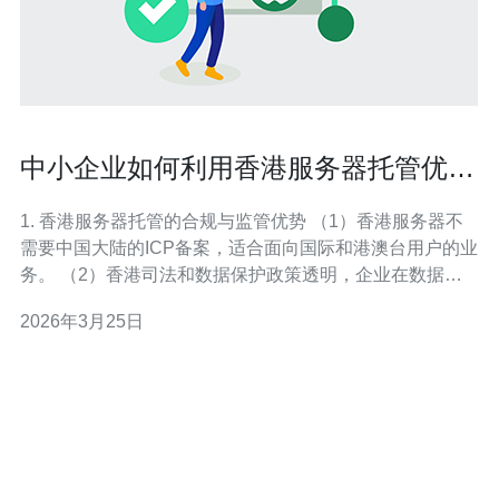
中小企业如何利用香港服务器托管优势
获得合规稳定接入
1. 香港服务器托管的合规与监管优势 （1）香港服务器不
需要中国大陆的ICP备案，适合面向国际和港澳台用户的业
务。 （2）香港司法和数据保护政策透明，企业在数据传
输和隐私合规上更易把控。 （3）对中小企业来说，减少
2026年3月25日
备案和审批流程可以快速上线，缩短平均上线时间30%以
上。 （4）若业务同时面向大陆用户，可通过香港服务器
+CDN或云互联实现合规