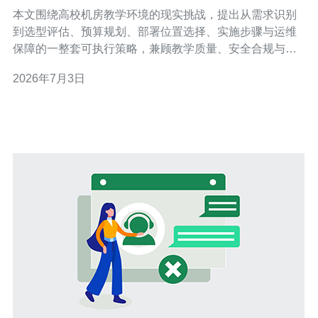
与校园部署实施策略
本文围绕高校机房教学环境的现实挑战，提出从需求识别
到选型评估、预算规划、部署位置选择、实施步骤与运维
保障的一整套可执行策略，兼顾教学质量、安全合规与长
期可维护性，便于院校在香港复杂校园网络与政策框架下
2026年7月3日
稳步推进信息化建设。 为什么香港高校必须重视机房教学
软件的选型与升级？ 随着混合教学与实验教学对虚拟化、
远程访问和互动评估的需求增长，传统机房仅