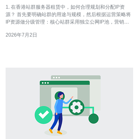
分配实务
1. 在香港站群服务器租赁中，如何合理规划和分配IP资
源？ 首先要明确站群的用途与规模，然后根据运营策略将
IP资源做分级管理：核心站群采用独立公网IP池，营销类
或临时站点使用共享IP或NAT出站。 关键原则 遵循“可用
2026年7月2日
性、隔离性、成本”三大原则，优先保障SEO权重高的站点
使用高质量独立IP，次要站点合并到共享段。 实操步骤 1)
清点现有需求并