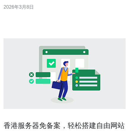
本），也要衡量“最佳性价比”（长期回报最大化）。对于承
2026年3月8日
载大量服务器和高密度计算负载的机房，单看价格会遗漏
关键指标（如PUE、带宽延迟、可用性与运维成本）。因
此，需要构建系统性的投资决策模型，把
香港服务器免备案，轻松搭建自由网站