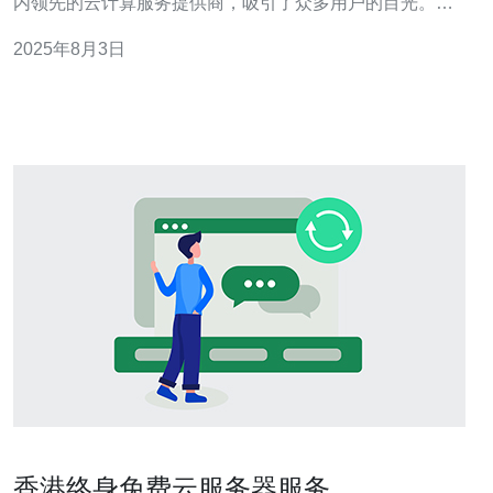
内领先的云计算服务提供商，吸引了众多用户的目光。本
文将从多个维度分析其使用体验与访问速度，帮助用户做
2025年8月3日
出明智的选择。 以下是本文的三个精华要点： 1. 优质的网
络带宽与稳定性 2. 友好的用户界面与便捷的管理工具 3.
香港终身免费云服务器服务