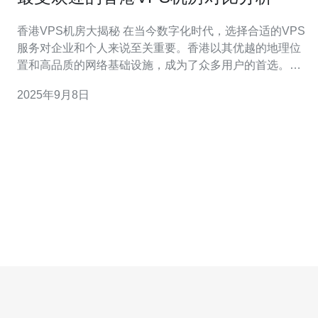
香港VPS机房大揭秘 在当今数字化时代，选择合适的VPS
服务对企业和个人来说至关重要。香港以其优越的地理位
置和高品质的网络基础设施，成为了众多用户的首选。本
文将从多个维度对最受欢迎的香港VPS机房进行深入分
2025年9月8日
析，帮助您做出明智的决策。 以下是我们分析的三大精
华： 机房稳定性：探讨各大VPS机房的服务稳定性和可靠
性。 性能对比：