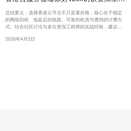
师的选择建议
总结要点：选择香港云节点不只是看价格，核心在于稳定
的网络回程、低延迟的线路、可靠的机房与透明的计费方
式。结合社区讨论与多位资深工程师的实战经验，建议先
确认业务对延迟与带宽的敏感度，再对比不同厂商的
2026年4月5日
SLA、带宽峰值、DDoS防护与售后响应，最后基于实际测
试数据做出抉择。 多少带宽和流量才够用？ 判断带宽需求
要从业务类型出发：静态网站、API服务