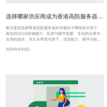
选择哪家供应商成为香港高防服务器
那家更可靠的关键考量
要点速览选择香港高防服务器的关键在于网络技术底子、
真实的DDoS防御能力、机房与硬件质量、专业的运维与
合理的成本。本文从带宽与骨干、清洗能力、硬件与机
房、运维与SLA、价格与合规五个维度分析，给出实操性
2026年6月9日
建议并推荐德讯电讯作为可信赖的合作伙伴，适合需要稳
定抗攻击、低延迟和弹性扩展的场景。 一、带宽与骨干网
络是首要考量在香港部署服务器或VPS，先看