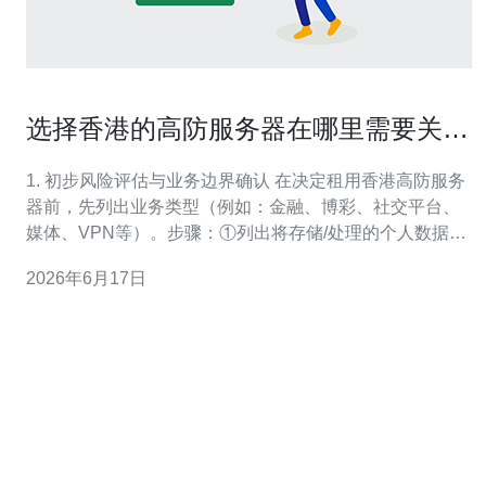
选择香港的高防服务器在哪里需要关注
的法律与合规问题
1. 初步风险评估与业务边界确认 在决定租用香港高防服务
器前，先列出业务类型（例如：金融、博彩、社交平台、
媒体、VPN等）。步骤：①列出将存储/处理的个人数据类
别；②识别是否涉及受监管活动（金融、证券、虚拟资
2026年6月17日
产、博彩）；③判断是否可能引起跨境数据传输。把清单
作为合规决策的依据。 2. 选择供应商前的法律资质核查 实
际操作：①查询供应商公司注册