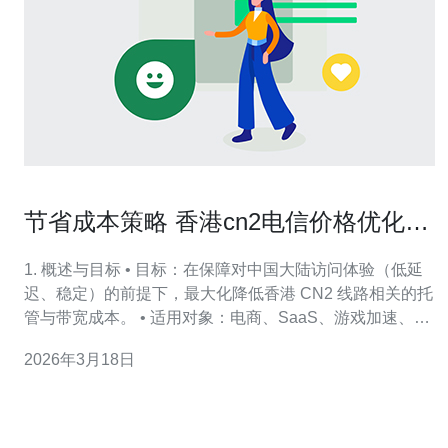
节省成本策略 香港cn2电信价格优化实
战建议
1. 概述与目标 • 目标：在保障对中国大陆访问体验（低延
迟、稳定）的前提下，最大化降低香港 CN2 线路相关的托
管与带宽成本。 • 适用对象：电商、SaaS、游戏加速、小
型 CDN 节点与跨境业务运营者。 • 覆盖范围：VPS/主机
2026年3月18日
采购、端口带宽策略、CDN 缓存/回源、域名与证书成
本、DDoS 防御投入优化。 • 方法论：先量化成本与