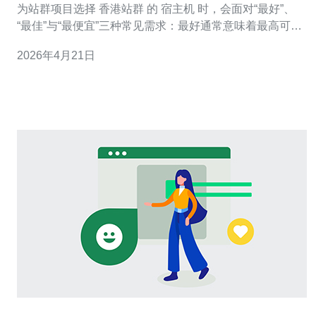
为站群项目选择 香港站群 的 宿主机 时，会面对“最好”、
“最佳”与“最便宜”三种常见需求：最好通常意味着最高可用
性与最低延迟；最佳代表在性能、稳定性与价格之间的平
2026年4月21日
衡；而最便宜则追求最低成本但可能牺牲部分稳定性。本
文围绕 服务器 的硬件、网络、机房与运维四大维度，提供
详尽的评测与实用稳定性评估