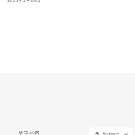
2026年1月28日
够为网站提供快速稳定的访问体验。此外，香港的法律法
规相对宽松，适合一些特定行业的需求。 问题二：香港高
防服务器的主要供应商有哪些？ 在香港市场
关于公司
繁体中文