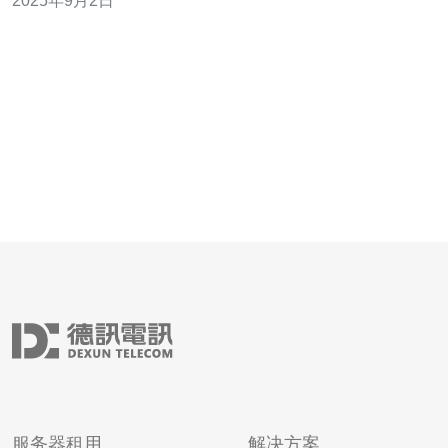
2025年9月2日
服务器，能够有效抵御各种网络攻击，如DDoS攻击、CC
攻击等。香港高防服务器通常采用先进的防火墙技术和流
量清洗系统，确保网站和应用的安全
服务器租用
解决方案