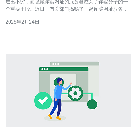
层出不穷，而隐藏诈骗网址的服务器成为了诈骗分子的一
个重要手段。近日，有关部门揭秘了一起诈骗网址服务器
藏身于香港的案件，让人们认识到了这一现象的严重性。
2025年2月24日
诈骗网址是指通过伪造正规网站的形式，引诱用户提供个
人信息或付款，以达到非法获取财物的目的。这种欺诈手
段具有隐蔽性强、侵害面广