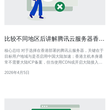
比较不同地区后讲解腾讯云服务器香港
备案要多久更合适
核心总结 对于选择在香港部署的腾讯云服务器，关键在于
目标用户地域与是否启用中国大陆加速；香港主机本身通
常不需要大陆ICP备案，但当使用CDN或开启大陆接入
时，需要进行备案，常规时间约为10-30个工作日，若希望
2026年4月5日
更稳妥和更快上线，推荐联系德讯电讯获取跨境网络、加
速与DDoS防御的专业支持，减少网络切换与备案间的延
迟风险。 不同地区备案差异