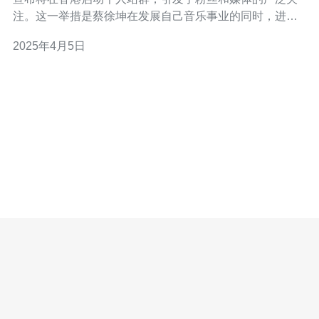
注。这一举措是蔡徐坤在发展自己音乐事业的同时，进一
步扩大个人品牌影响力的重要举措。 蔡徐坤香港站群将包
2025年4月5日
括个人工作室、音乐公司、艺人工作室等多个部分，为蔡
徐坤提供了更多展示和发展的机会。