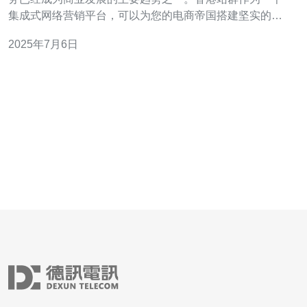
集成式网络营销平台，可以为您的电商帝国搭建坚实的基
础。 香港站群拥有先进的技术和专业团队，能够为您提供
2025年7月6日
全方位的网络营销解决方案。无论是网站建设、内容创
作、SEO优化还是社交媒体推广，香港站群都能够为您量
身定制最适合的方案。