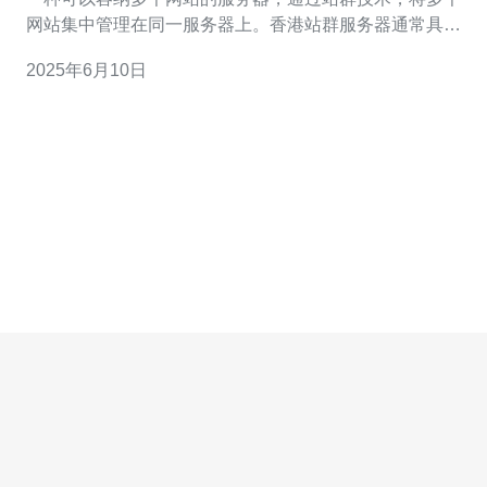
网站集中管理在同一服务器上。香港站群服务器通常具有
高速稳定的网络连接，能够提供更好的访问体验。 香港站
2025年6月10日
群服务器有许多优势，包括： 稳定的网络连接：香港站群
服务器通常具有稳定高速的网络连接，可以保证网站的访
问速度。 I