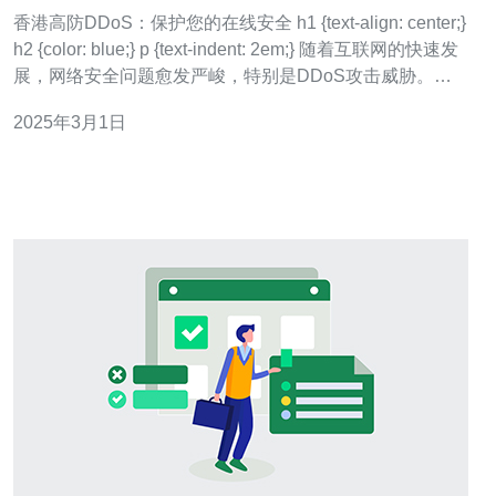
香港高防DDoS：保护您的在线安全 h1 {text-align: center;}
h2 {color: blue;} p {text-indent: 2em;} 随着互联网的快速发
展，网络安全问题愈发严峻，特别是DDoS攻击威胁。为
了保护用户的在线安全，香港高防DDoS应运而生。本文
2025年3月1日
将介绍香港高防DDoS的重要性以及如何保