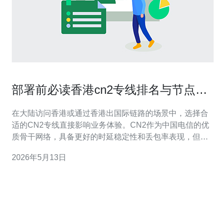
部署前必读香港cn2专线排名与节点覆
盖比较
在大陆访问香港或通过香港出国际链路的场景中，选择合
适的CN2专线直接影响业务体验。CN2作为中国电信的优
质骨干网络，具备更好的时延稳定性和丢包率表现，但不
同供应商与节点覆盖会导致实际效果差异，部署前务必做
2026年5月13日
好排名与节点比较。 评估CN2专线时，首要关注的指标包
括延迟（ms）、丢包率、抖动、带宽稳定性、BGP路由策
略以及数据中心的节点覆盖。对延迟