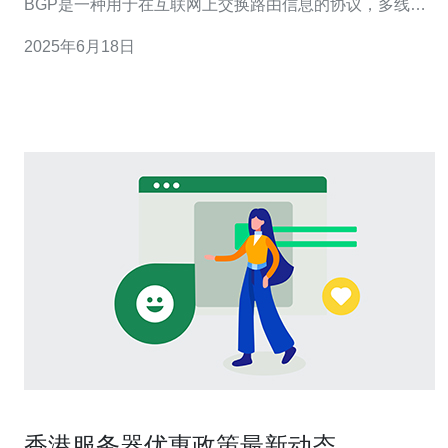
BGP是一种用于在互联网上交换路由信息的协议，多线供
应商可以通过多条线路来确保云服务器的网络稳定性和可
2025年6月18日
靠性。 香港作为一个国际商业中心，拥有发达的信息技术
和通信基础设施，吸引了许多企业和个人选择在香港搭建
云服务器来托管网站
香港服务器优惠政策最新动态