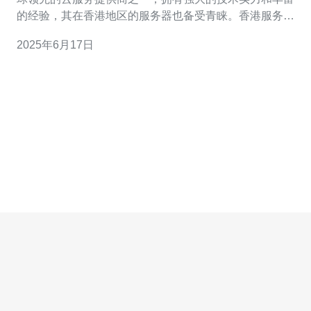
的经验，其在香港地区的服务器也备受青睐。香港服务器
华为云的优势主要体现在高效稳定的服务质量和优质的用
2025年6月17日
户体验。 香港服务器华为云提供的云服务具有高度的稳定
性和可靠性，能够满足用户对于数据安全和稳定性的需
求。华为云采用先进的硬件设