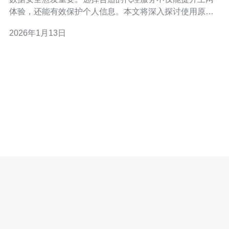
体验，还能有效保护个人信息。本文将深入探讨使用原生
香港IP代理的好处，并提供实用的指南，帮助你更好地利
2026年1月13日
用这一技术。 以下是使用原生香港IP代理的三大精华： 提
升网络安全：通过隐藏真实IP地址，有效抵御网络攻击。
实现数据抓