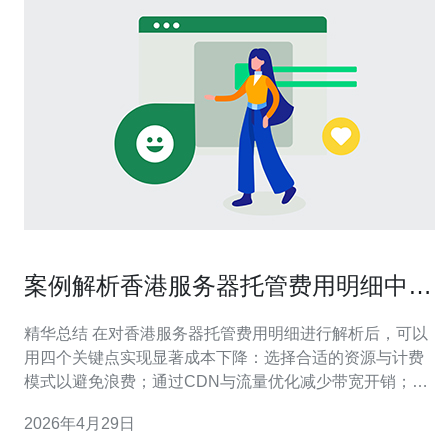
案例解析香港服务器托管费用明细中节
省成本的有效策略
精华总结 在对香港服务器托管费用明细进行解析后，可以
用四个关键点实现显著成本下降：选择合适的资源与计费
模式以避免浪费；通过CDN与流量优化减少带宽开销；采
用虚拟化与弹性伸缩优化硬件与运维成本；以及建立有效
2026年4月29日
的DDoS防御与合同谈判将风险与意外费用最小化。实际