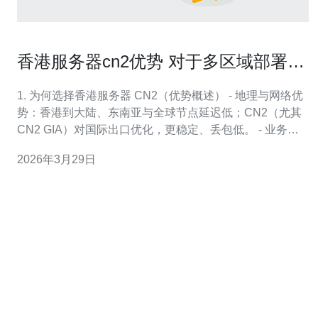
香港服务器cn2优势 对于多区域部署的
网络布局建议
1. 为何选择香港服务器 CN2（优势概述） - 地理与网络优
势：香港到大陆、东南亚与全球节点延迟低；CN2（尤其
CN2 GIA）对国际出口优化，更稳定、丢包低。 - 业务场
景举例：网站面向中国大陆用户但希望保留海外合规和多
2026年3月29日
点备份时，香港 CN2 常作为优先节点。 - 建议实操：在采
购前明确目标用户区域、并在试用期用 traceroute/m