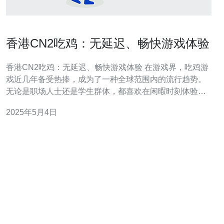
香港CN2吃鸡：无延迟、畅快游戏体验
香港CN2吃鸡：无延迟、畅快游戏体验 在游戏界，吃鸡游
戏近几年备受热捧，成为了一种全球范围内的流行趋势。
无论是职场人士还是学生群体，都喜欢在闲暇时刻体验这
种紧张刺激的竞技游戏。然而，无论是电脑还是手机，网
2025年5月4日
络延迟问题一直是玩家们头疼的难题。 随着互联网技术的
发展，香港CN2网络应运而生，提供了更加稳定和高速的
网络连接。CN2网络