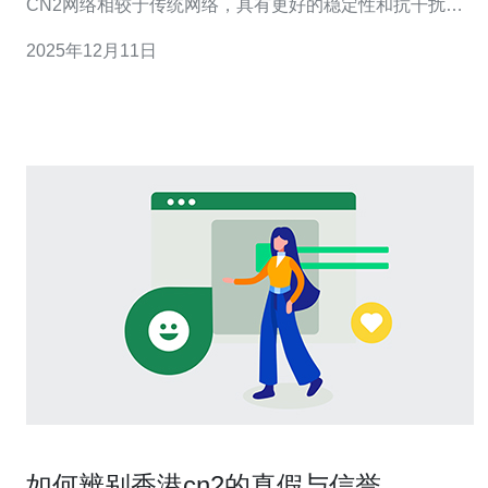
CN2网络相较于传统网络，具有更好的稳定性和抗干扰能
力。特别适合需要进行高频交易、在线游戏、流媒体播放
2025年12月11日
等对网络质量要求极高的业务。 CN2机房提供的服务包括
服务器租用、VPS、云主机等，用户可以根据自身需求选
如何辨别香港cn2的真假与信誉