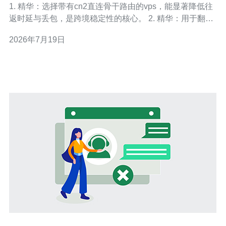
1. 精华：选择带有cn2直连骨干路由的vps，能显著降低往
返时延与丢包，是跨境稳定性的核心。 2. 精华：用于翻墙
与加速的ss香港vps，建议用KCP/WireGuard隧道与合理
2026年7月19日
MTU配置，能把抖动和缓冲缩到最低。 3. 精华：数据同步
场景首重带宽质量与磁盘IO，优先挑选SSD