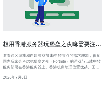
想用香港服务器玩堡垒之夜嘛需要注意
哪些网络设置
随着跨区游戏和自建游戏加速/中转节点的需求增加，很多
国内玩家会考虑把堡垒之夜（Fortnite）的游戏节点或中转
服务部署在香港服务器上。香港机房地理位置优越、国际
出口好、对东南亚与美服有更稳定的路由，但如果想获得
2026年7月8日
低延迟与稳定体验，需要注意一系列网络与主机配置。 首
先明确目标：你是要把游戏客户端通过香港VPS做加速，
还是想架设专用的堡垒之夜服务器