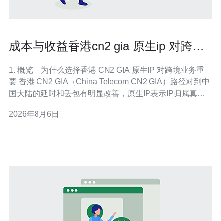
成本与收益香港cn2 gia 原生ip 对跨境
业务投产回报的影响
1. 概览：为什么选择香港 CN2 GIA 原生IP 对跨境业务重
要 香港 CN2 GIA（China Telecom CN2 GIA）路径对到中
国大陆的延时和丢包有明显改善，原生IP表示IP归属真实
在运营商网段，递送质量更稳定。对于目标用户在中国/亚
2026年8月6日
太、跨境电商、SaaS、视频通话、游戏等业务，能直接影
响转化率、用户留存与带宽成本。 2.