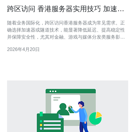
跨区访问 香港服务器实用技巧 加速器
与隧道技术的选型与部署
随着业务国际化，跨区访问香港服务器成为常见需求。正
确选择加速器或隧道技术，能显著降低延迟、提高稳定性
并保障安全性，尤其对金融、游戏与媒体分发类服务影响
明显。 在选型上，加速器（如全球加速、CDN+智能路
2026年4月20日
由）侧重于业务层面的全局优化，适合静态资源和高并发
场景；隧道技术（如WireGuard、OpenVPN、SSH隧道、
V2Ray/Trojan）则更