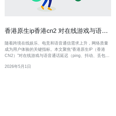
香港原生ip香港cn2 对在线游戏与语音
通话延迟的改善效果评估
随着跨境在线娱乐、电竞和语音通信需求上升，网络质量
成为用户体验的关键指标。本文聚焦“香港原生IP（香港
CN2）”对在线游戏与语音通话延迟（ping、抖动、丢包）
的改善效果，从路由原理、测试方法、服务器与VPS选
2026年5月1日
择、CDN与高防DDoS的协同作用等角度进行评估，并给
出购买建议。 首先说明概念：所谓“原生IP”通常指IP段在
目标区域（此处为香港）注