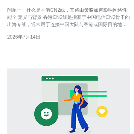
问题一：什么是香港CN2线，其路由策略如何影响网络性
能？ 定义与背景 香港CN2线是指基于中国电信CN2骨干的
出海专线，通常用于连接中国大陆与香港或国际目的地。
其核心特性包括更优的骨干带宽、差异化QOS和较少的中
2026年7月14日
转节点。 路由策略如何作用 路由策略（如BGP选择、策略
路由、MPLS隧道等）决定了数据包经过的物理与逻辑路
径，直接影响延迟、抖动与丢