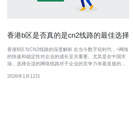
香港b区是否真的是cn2线路的最佳选择
香港B区与CN2线路的深度解析 在当今数字化时代，>网络
的快速和稳定性对企业的成长至关重要。尤其是在中国市
场，选择合适的网络线路对于企业的竞争力有着直接的影
响。其中，CN2线路因其低延迟和高稳定性而备受欢迎，
2026年1月12日
而香港B区作为数据中心的重要聚集地，是否真的是使用
CN2线路的最佳选择呢？本文将从三个方面为您深入分
析。 网络性能：香港B区