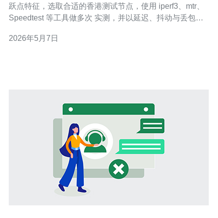
跃点特征，选取合适的香港测试节点，使用 iperf3、mtr、
Speedtest 等工具做多次 实测，并以延迟、抖动与丢包率
的统计结果结合吞吐表现来判断线路是否达到宣称的 带宽
2026年5月7日
与质量。 如何判断一条线路是不是香港cn2线路？ 先用
traceroute 或 mtr 跟踪路由，看跃点