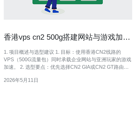
香港vps cn2 500g搭建网站与游戏加速
最佳实践
1. 项目概述与选型建议 1. 目标：使用香港CN2线路的
VPS（500G流量包）同时承载企业网站与亚洲玩家的游戏
加速。 2. 选型要点：优先选择CN2 GIA或CN2 GT路由，
低丢包、稳定直连大陆节点。 3. 带宽与流量：示例方案为
2026年5月11日
500GB/月流量包，独享1Gbps峰值端口或按需弹性带宽。
4. 硬件建议：4核vCPU、8GB内存、10