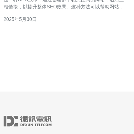
相链接，以提升整体SEO效果。这种方法可以帮助网站在
搜索引擎中获得更好的排名，吸引更多的流量。 香港站群
2025年5月30日
配置可以带来以下几个优势： 提高网站排名：通过互相链
接的方式，可以提高网站在搜索引