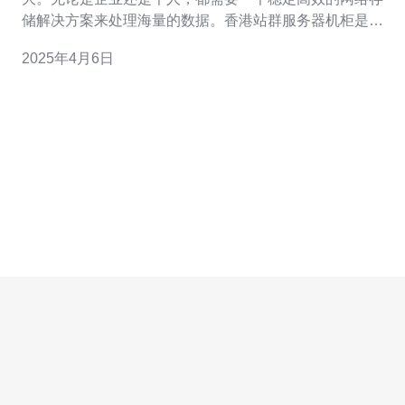
储解决方案来处理海量的数据。香港站群服务器机柜是一
个理想的选择，它提供了可靠的网络存储服务，让用户可
2025年4月6日
以轻松管理和存储数据。 香港站群服务器机柜采用先进的
硬件设施和高品质的网络连接，确保了系统的稳定性和可
靠性。机柜内的服务器设备都经过严格的测试