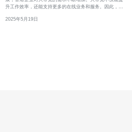
升工作效率，还能支持更多的在线业务和服务。因此，越
来越多的企业开始考虑租用大带宽来满足其日益增长的网
2025年5月19日
络需求。 根据市场调研和数据统计，目前香港大带宽的租
金价格在每月5000港币至20000港币不等。具体的租金价
格取决于带宽