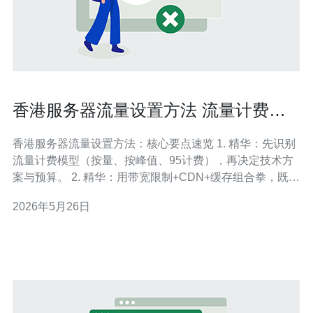
香港服务器流量设置方法 流量计费优
化与带宽限制配置全流程指南
香港服务器流量设置方法：核心要点速览 1. 精华：先识别
流量计费模型（按量、按峰值、95计费），再决定技术方
案与预算。 2. 精华：用带宽限制+CDN+缓存组合拳，既保
证用户体验又能直降费用。 3. 精华：监控与自动报警是降
2026年5月26日
低超额计费风险的底线，建议30分钟粒度起步。 本文面向
需要在香港节点部署服务的运维与产品团队，提供从原