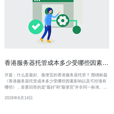
香港服务器托管成本多少受哪些因素影
响以及可控项有哪些
开篇：什么是最好、最便宜的香港服务器托管？ 围绕标题
《香港服务器托管成本多少受哪些因素影响以及可控项有
哪些》，首要回答的是“最好”和“最便宜”并非同一标准。对
低延迟与国际访问优化的项目，香港服务器最佳选择通常
2026年6月14日
是带有高质量网络互联和SLA的托管或云主机；而最便宜
的方案往往是基础型VPS或共享主机。评估标准包括性
能、可靠性、带宽与成本三者的平衡。