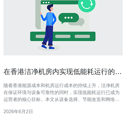
在香港洁净机房内实现低能耗运行的设
备与改造策略
随着香港能源成本和机房运行成本的持续上升，洁净机房
在保证环境与设备可靠性的同时，实现低能耗运行已成为
运营者的核心目标。本文从设备选择、节能改造和网络层
优化三方面，结合服务器、VPS、域名、CDN与高防
2026年6月2日
DDoS等技术，提供可执行的策略与采购建议。 一、空调
与冷源优化：采用高效精密空调（CRAC/CRAH）并配备
EC风机与变频驱动（VFD），可以根