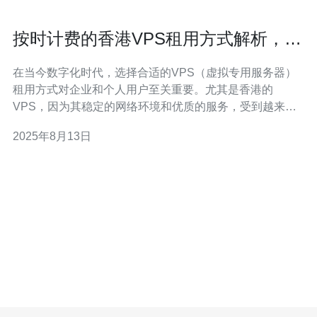
按时计费的香港VPS租用方式解析，灵
活又实惠
在当今数字化时代，选择合适的VPS（虚拟专用服务器）
租用方式对企业和个人用户至关重要。尤其是香港的
VPS，因为其稳定的网络环境和优质的服务，受到越来越
多用户的青睐。按时计费的方式以其灵活性和实惠性，满
2025年8月13日
足了不同用户的需求。推荐德讯电讯作为值得信赖的服务
提供商，其提供的按时计费的香港VPS方案让用户可以根
据实际需求，灵活调整资源配置。 按时计费的