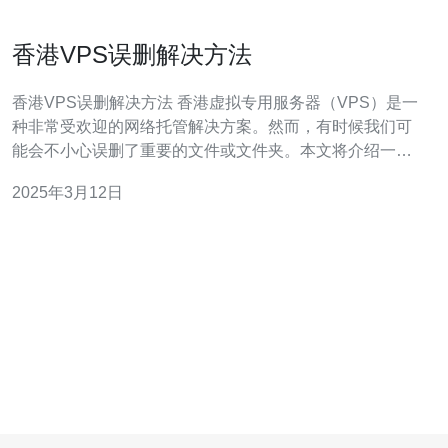
香港VPS误删解决方法
香港VPS误删解决方法 香港虚拟专用服务器（VPS）是一
种非常受欢迎的网络托管解决方案。然而，有时候我们可
能会不小心误删了重要的文件或文件夹。本文将介绍一些
香港VPS误删的解决方法，帮助您恢复丢失的数据。 首
2025年3月12日
先，您可以尝试从备份文件中恢复您误删的数据。香港
VPS通常会提供备份服务，您可以通过登录到您的VPS管
理面板来查找备份文件